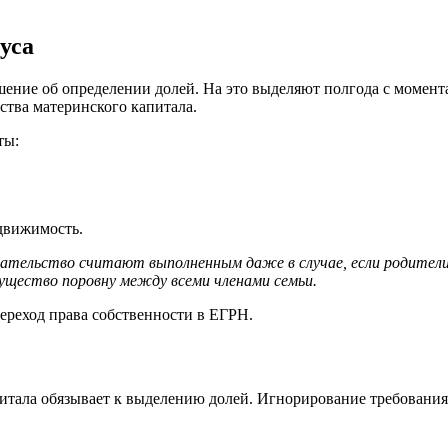
уса
ение об определении долей. На это выделяют полгода с момента
ства материнского капитала.
ты:
движимость.
язательство считают выполненным даже в случае, если родител
ущество поровну между всеми членами семьи.
ереход права собственности в ЕГРН.
итала обязывает к выделению долей. Игнорирование требования