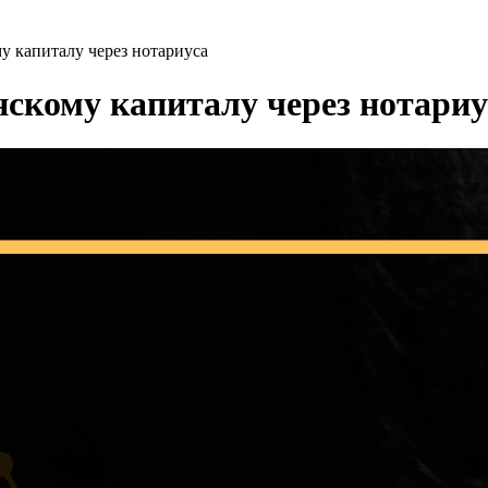
у капиталу через нотариуса
нскому капиталу через нотариу