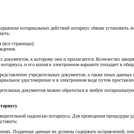
совершении нотариальных действий нотариус обязан установить 
вить:
 (все страницы);
еждения.
х документов, к которому они и прилагаются. Количество завер
у нотариуса, и его копия в электронном варианте попадает в об
 представление учредительных документов, а также иных данных 
ариальное удостоверение и в электронном виде путем проставл
едительных документов можно обратиться в любую нотариальную 
отариусу
оверительной надписью нотариуса. Для проведения процедуры у
ставить:
пиях. Поданные данные не должны содержать исправлений, пом