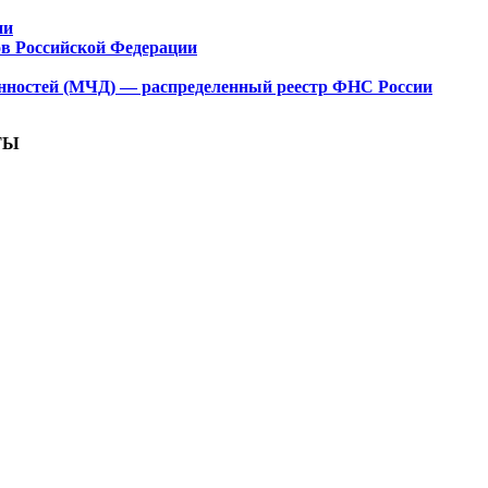
ии
ов Российской Федерации
нностей (МЧД) — распределенный реестр ФНС России
ТЫ