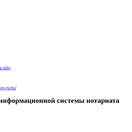
p.info
gov.ru/ru/
 информационной системы нотариата